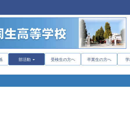
係
部活動
受検生の方へ
卒業生の方へ
学