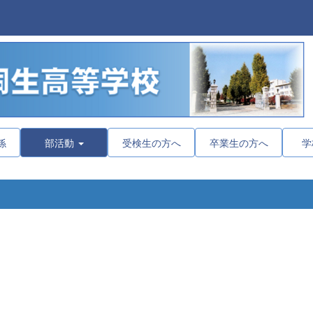
係
部活動
受検生の方へ
卒業生の方へ
学