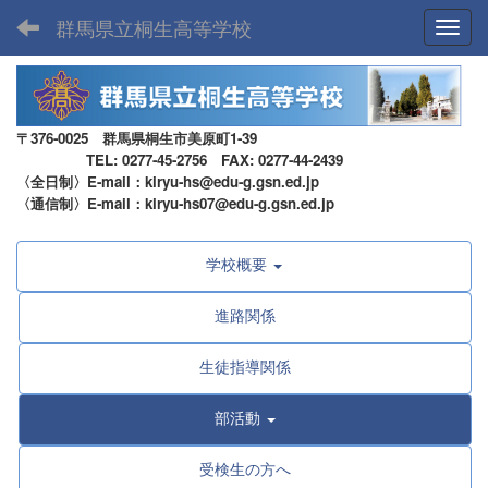
群馬県立桐生高等学校
Toggl
〒376-0025 群馬県桐生市美原町1-39
TEL: 0277-45-2756 FAX: 0277-44-2439
〈全日制〉E-mail：kiryu-hs@edu-g.gsn.ed.jp
〈通信制〉E-mail：kiryu-hs07@edu-g.gsn.ed.jp
学校概要
進路関係
生徒指導関係
部活動
受検生の方へ