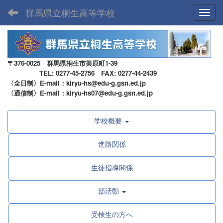
群馬県立桐生高等学校
Toggl
〒376-0025 群馬県桐生市美原町1-39
TEL: 0277-45-2756 FAX: 0277-44-2439
〈全日制〉E-mail：kiryu-hs@edu-g.gsn.ed.jp
〈通信制〉E-mail：kiryu-hs07@edu-g.gsn.ed.jp
学校概要
進路関係
生徒指導関係
部活動
受検生の方へ