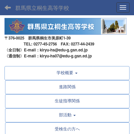
群馬県立桐生高等学校
Toggl
〒376-0025 群馬県桐生市美原町1-39
TEL: 0277-45-2756 FAX: 0277-44-2439
〈全日制〉E-mail：kiryu-hs@edu-g.gsn.ed.jp
〈通信制〉E-mail：kiryu-hs07@edu-g.gsn.ed.jp
学校概要
進路関係
生徒指導関係
部活動
受検生の方へ