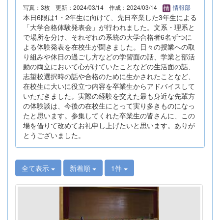
写真：3枚
更新：2024/03/14
作成：2024/03/14
情報部
本日6限は1・2年生に向けて、先日卒業した3年生による
「大学合格体験発表会」が行われました。文系・理系と
で場所を分け、それぞれの系統の大学合格者6名ずつに
よる体験発表を在校生が聞きました。日々の授業への取
り組みや休日の過ごし方などの学習面の話、学業と部活
動の両立において心がけていたことなどの生活面の話、
志望校選択時の話や合格のために生かされたことなど、
在校生に大いに役立つ内容を卒業生からアドバイスして
いただきました。実際の経験を交えた最も身近な先輩方
の体験談は、今後の在校生にとって実り多きものになっ
たと思います。参集してくれた卒業生の皆さんに、この
場を借りて改めてお礼申し上げたいと思います。ありが
とうございました。
全て表示
新着順
1件