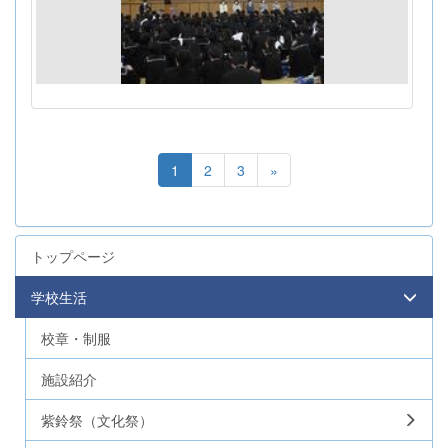
1
2
3
»
トップページ
学校生活
校章・制服
施設紹介
紫鈴祭（文化祭）