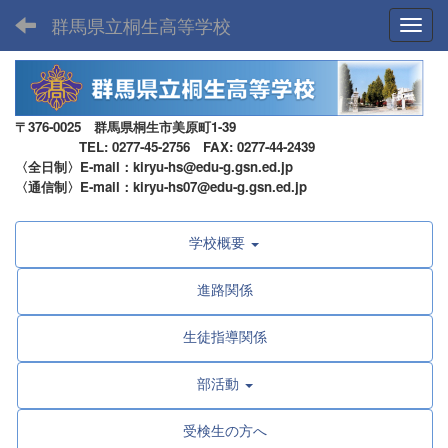
群馬県立桐生高等学校
Toggl
〒376-0025 群馬県桐生市美原町1-39
TEL: 0277-45-2756 FAX: 0277-44-2439
〈全日制〉E-mail：kiryu-hs@edu-g.gsn.ed.jp
〈通信制〉E-mail：kiryu-hs07@edu-g.gsn.ed.jp
学校概要
進路関係
生徒指導関係
部活動
受検生の方へ