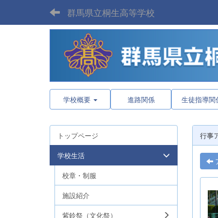
群馬県立桐生高等学校
学校概要
進路関係
生徒指導関
トップページ
行事
学校生活
校章・制服
施設紹介
紫鈴祭（文化祭）