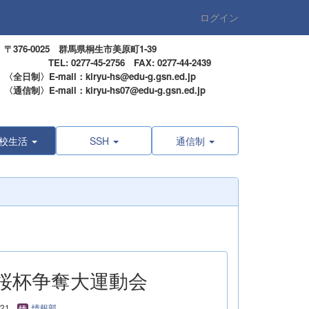
ログイン
〒376-0025 群馬県桐生市美原町1-39
TEL: 0277-45-2756 FAX: 0277-44-2439
〈全日制〉E-mail：kiryu-hs@edu-g.gsn.ed.jp
〈通信制〉E-mail：kiryu-hs07@edu-g.gsn.ed.jp
校生活
SSH
通信制
回水桜杯争奪大運動会
/21
情報部