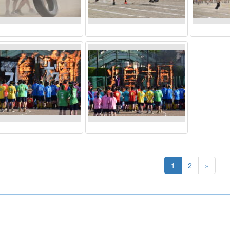
1
2
»