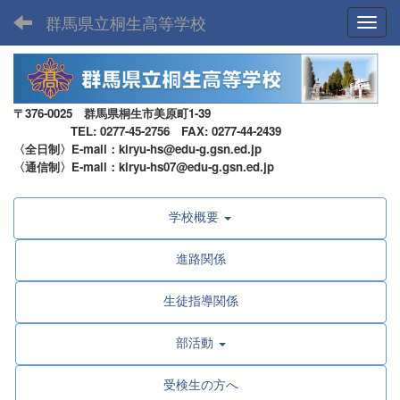
群馬県立桐生高等学校
Toggl
〒376-0025 群馬県桐生市美原町1-39
TEL: 0277-45-2756 FAX: 0277-44-2439
〈全日制〉E-mail：kiryu-hs@edu-g.gsn.ed.jp
〈通信制〉E-mail：kiryu-hs07@edu-g.gsn.ed.jp
学校概要
進路関係
生徒指導関係
部活動
受検生の方へ