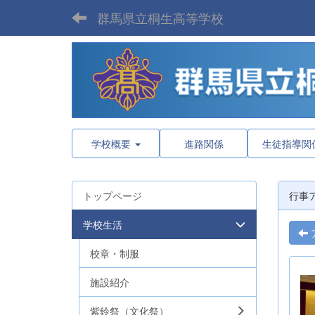
群馬県立桐生高等学校
学校概要
進路関係
生徒指導関
トップページ
行事
学校生活
校章・制服
施設紹介
紫鈴祭（文化祭）