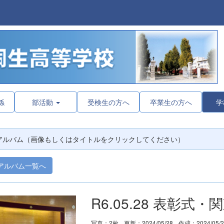
係
部活動
受検生の方へ
卒業生の方へ
学
アルバム（画像もしくはタイトルをクリックしてください）
アルバム一覧へ
R6.05.28 表彰式
写真：2枚
更新：2024/05/28
作成：2024/05/