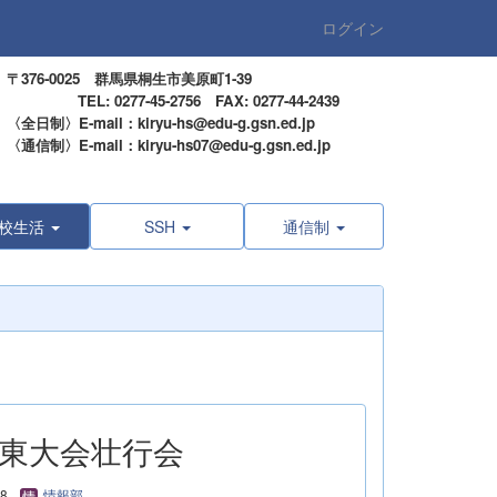
ログイン
〒376-0025 群馬県桐生市美原町1-39
TEL: 0277-45-2756 FAX: 0277-44-2439
〈全日制〉E-mail：kiryu-hs@edu-g.gsn.ed.jp
〈通信制〉E-mail：kiryu-hs07@edu-g.gsn.ed.jp
校生活
SSH
通信制
・関東大会壮行会
28
情報部