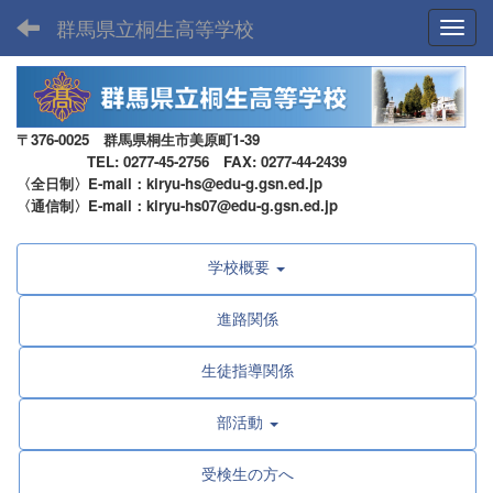
群馬県立桐生高等学校
Toggl
〒376-0025 群馬県桐生市美原町1-39
TEL: 0277-45-2756 FAX: 0277-44-2439
〈全日制〉E-mail：kiryu-hs@edu-g.gsn.ed.jp
〈通信制〉E-mail：kiryu-hs07@edu-g.gsn.ed.jp
学校概要
進路関係
生徒指導関係
部活動
受検生の方へ