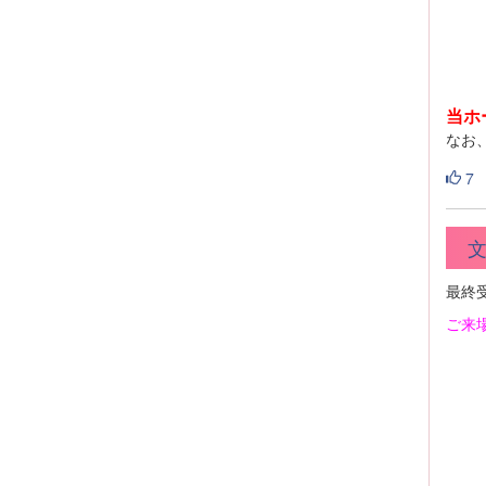
当ホ
なお
7
文
最終
ご来