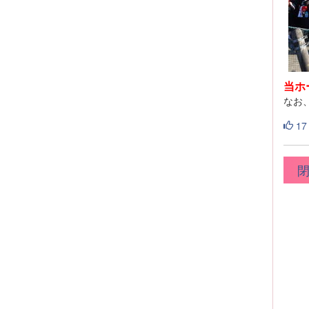
当ホ
なお
17