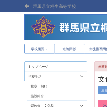
群馬県立桐生高等学校
学校概要
進路関係
生徒指導関
トップページ
無断
学校生活
文
校章・制服
最
施設紹介
紫鈴祭（文化祭）