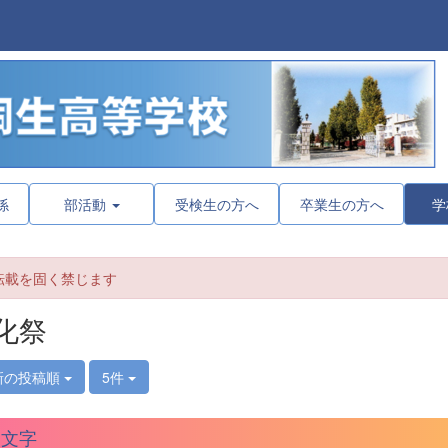
係
部活動
受検生の方へ
卒業生の方へ
学
転載を固く禁じます
化祭
新の投稿順
5件
火文字