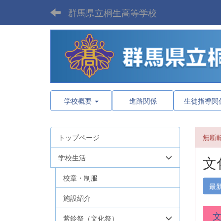
群馬県立桐生高等学校
学校概要
進路関係
生徒指導関
トップページ
無断
学校生活
文
校章・制服
最
施設紹介
文
紫鈴祭（文化祭）