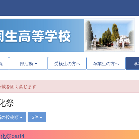
係
部活動
受検生の方へ
卒業生の方へ
学
転載を固く禁じます
化祭
新の投稿順
5件
化祭part4