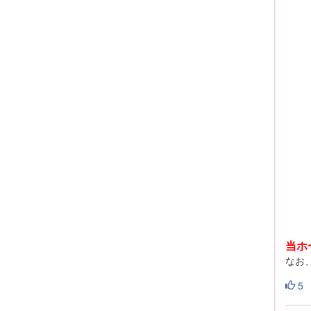
当ホ
なお
5