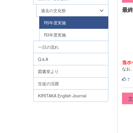
最終
過去の文化祭
R5年度実施
R3年度実施
一日の流れ
Q＆A
当ホ
なお
図書室より
7
生徒の活躍
KIRITAKA English Journal
文