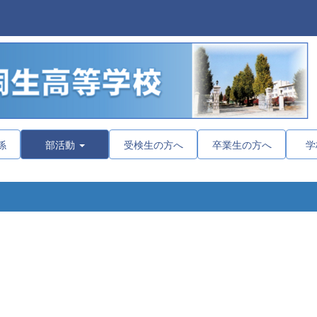
係
部活動
受検生の方へ
卒業生の方へ
学