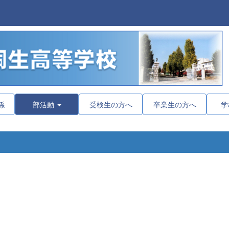
係
部活動
受検生の方へ
卒業生の方へ
学