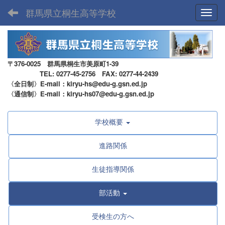
群馬県立桐生高等学校
Toggl
〒376-0025 群馬県桐生市美原町1-39
TEL: 0277-45-2756 FAX: 0277-44-2439
〈全日制〉E-mail：kiryu-hs@edu-g.gsn.ed.jp
〈通信制〉E-mail：kiryu-hs07@edu-g.gsn.ed.jp
学校概要
進路関係
生徒指導関係
部活動
受検生の方へ