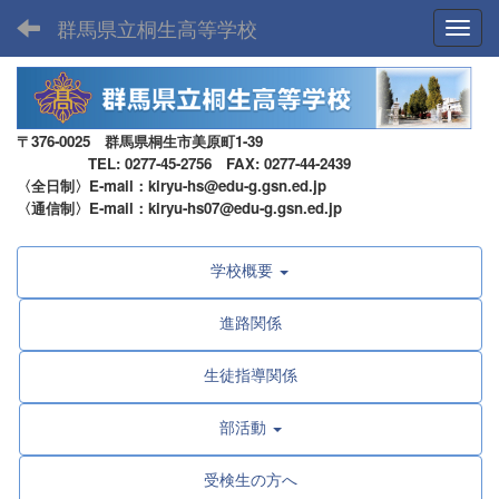
群馬県立桐生高等学校
Toggl
〒376-0025 群馬県桐生市美原町1-39
TEL: 0277-45-2756 FAX: 0277-44-2439
〈全日制〉E-mail：kiryu-hs@edu-g.gsn.ed.jp
〈通信制〉E-mail：kiryu-hs07@edu-g.gsn.ed.jp
学校概要
進路関係
生徒指導関係
部活動
受検生の方へ