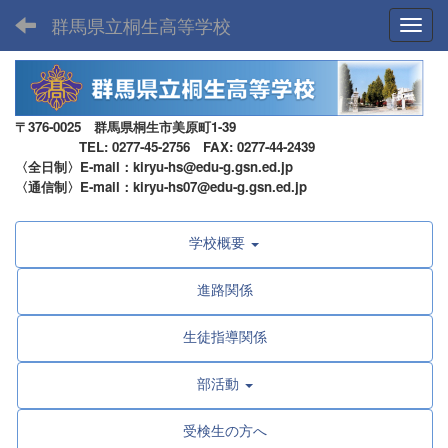
群馬県立桐生高等学校
Toggl
〒376-0025 群馬県桐生市美原町1-39
TEL: 0277-45-2756 FAX: 0277-44-2439
〈全日制〉E-mail：kiryu-hs@edu-g.gsn.ed.jp
〈通信制〉E-mail：kiryu-hs07@edu-g.gsn.ed.jp
学校概要
進路関係
生徒指導関係
部活動
受検生の方へ