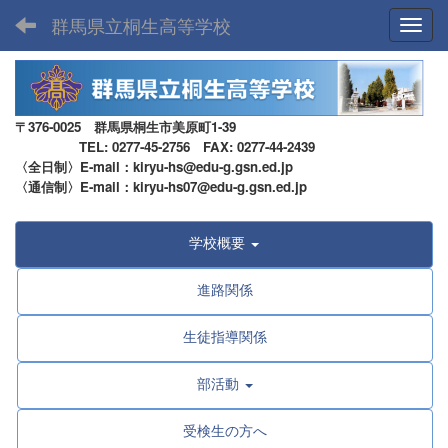
群馬県立桐生高等学校
Toggl
〒376-0025 群馬県桐生市美原町1-39
TEL: 0277-45-2756 FAX: 0277-44-2439
〈全日制〉E-mail：kiryu-hs@edu-g.gsn.ed.jp
〈通信制〉E-mail：kiryu-hs07@edu-g.gsn.ed.jp
学校概要
進路関係
生徒指導関係
部活動
受検生の方へ