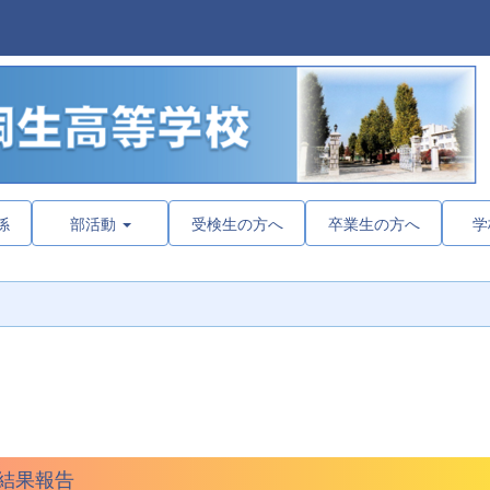
係
部活動
受検生の方へ
卒業生の方へ
学
結果報告