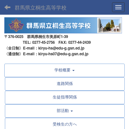
群馬県立桐生高等学校
Toggl
〒376-0025 群馬県桐生市美原町1-39
TEL: 0277-45-2756 FAX: 0277-44-2439
〈全日制〉E-mail：kiryu-hs@edu-g.gsn.ed.jp
〈通信制〉E-mail：kiryu-hs07@edu-g.gsn.ed.jp
学校概要
進路関係
生徒指導関係
部活動
受検生の方へ