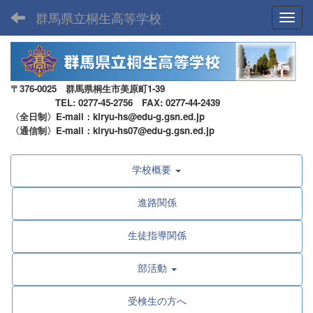
群馬県立桐生高等学校
Toggl
〒376-0025 群馬県桐生市美原町1-39
TEL: 0277-45-2756 FAX: 0277-44-2439
〈全日制〉E-mail：kiryu-hs@edu-g.gsn.ed.jp
〈通信制〉E-mail：kiryu-hs07@edu-g.gsn.ed.jp
学校概要
進路関係
生徒指導関係
部活動
受検生の方へ