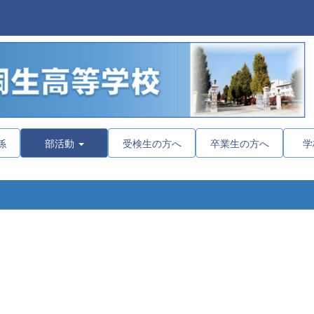
係
部活動
受検生の方へ
卒業生の方へ
学