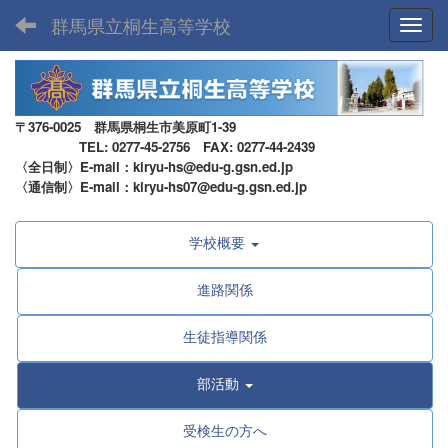
群馬県立桐生高等学校
Toggl
〒376-0025 群馬県桐生市美原町1-39
TEL: 0277-45-2756 FAX: 0277-44-2439
〈全日制〉E-mail：kiryu-hs@edu-g.gsn.ed.jp
〈通信制〉E-mail：kiryu-hs07@edu-g.gsn.ed.jp
学校概要
進路関係
生徒指導関係
部活動
受検生の方へ