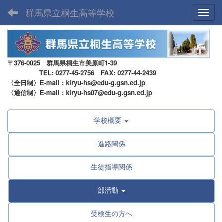
群馬県立桐生高等学校
Toggl
〒376-0025 群馬県桐生市美原町1-39
TEL: 0277-45-2756 FAX: 0277-44-2439
〈全日制〉E-mail：kiryu-hs@edu-g.gsn.ed.jp
〈通信制〉E-mail：kiryu-hs07@edu-g.gsn.ed.jp
学校概要
進路関係
生徒指導関係
部活動
受検生の方へ