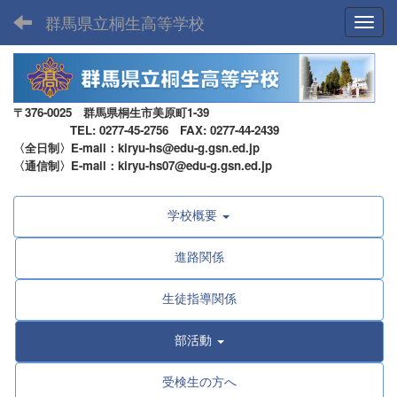
群馬県立桐生高等学校
Toggl
〒376-0025 群馬県桐生市美原町1-39
TEL: 0277-45-2756 FAX: 0277-44-2439
〈全日制〉E-mail：kiryu-hs@edu-g.gsn.ed.jp
〈通信制〉E-mail：kiryu-hs07@edu-g.gsn.ed.jp
学校概要
進路関係
生徒指導関係
部活動
受検生の方へ