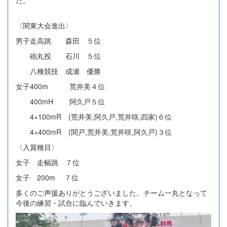
〈関東大会進出〉
男子走高跳 森田 ５位
砲丸投 石川 ５位
八種競技 成瀬 優勝
女子400m 荒井美４位
400mH 阿久戸５位
4×100mR (荒井美,阿久戸,荒井咲,四家)６位
4×400mR (関戸,荒井美,荒井咲,阿久戸)３位
〈入賞種目〉
女子 走幅跳 ７位
女子 200m ７位
多くのご声援ありがとうございました。チーム一丸となって
今後の練習・試合に臨んでいきます。