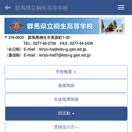
群馬県立桐生高等学校
Toggl
〒376-0025 群馬県桐生市美原町1-39
TEL: 0277-45-2756 FAX: 0277-44-2439
〈全日制〉E-mail：kiryu-hs@edu-g.gsn.ed.jp
〈通信制〉E-mail：kiryu-hs07@edu-g.gsn.ed.jp
学校概要
進路関係
生徒指導関係
部活動
受検生の方へ