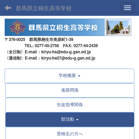
群馬県立桐生高等学校
Toggl
〒376-0025 群馬県桐生市美原町1-39
TEL: 0277-45-2756 FAX: 0277-44-2439
〈全日制〉E-mail：kiryu-hs@edu-g.gsn.ed.jp
〈通信制〉E-mail：kiryu-hs07@edu-g.gsn.ed.jp
学校概要
進路関係
生徒指導関係
部活動
受検生の方へ