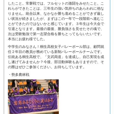
したこと。常磐戦では、フルセットの激闘をみせたこと。こ
れらができたことは、三年生の強い気持ちのあらわれに他な
りません。統合以来、なかなか勝ち進めることができず厳し
い状況が続きましたが、まずはこの一年で一段階前へ進むこ
とができたのではないかと感じています。３年生は今大会で
引退となります。最後の最後、勝負強さを見せたその魂で、
次は受験勉強で第一志望合格を勝ちとってもらいたいです。
本当にお疲れ様でした。
中学生のみなさん！桐生高校女子バレーボール部は、顧問就
任２年目の教員が務めている新制バレーボールチームです。
伝統ある桐生高校で、「文武両道」を達成し、自己実現を成
し遂げてみませんか？今後、部活動体験もありますので、そ
の際はぜひご参加ください。お待ちしています。
・勢多農林戦