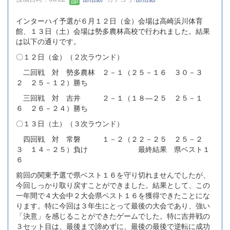
インターハイ予選が６月１２日（金）会場は高崎浜川体育
館、１３日（土）会場は勢多農林高校で行われました。結果
は以下の通りです。
〇１２日（金）（２次ラウンド）
二回戦 対 勢多農林 ２－１（２５－１６ ３０－３
２ ２５－１２）勝ち
三回戦 対 吉井 ２－１（１８―２５ ２５－１
６ ２６－２４）勝ち
〇１３日（土）（３次ラウンド）
四回戦 対 常磐 １－２（２２－２５ ２５－２
３ １４－２５）負け 最終結果 県ベスト１
６
前回の関東予選で県ベスト１６を守り切れませんでしたが、
今回しっかり取り戻すことができました。結果として、この
一年間で４大会中２大会県ベスト１６を獲得できたことにな
ります。特に今回は３年生にとって最後の大会であり、強い
「決意」を感じることができたゲームでした。特に吉井戦の
３セット目は、最後まで諦めずに、最後の最後で逆転に成功