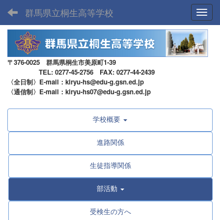
群馬県立桐生高等学校
Toggl
〒376-0025 群馬県桐生市美原町1-39
TEL: 0277-45-2756 FAX: 0277-44-2439
〈全日制〉E-mail：kiryu-hs@edu-g.gsn.ed.jp
〈通信制〉E-mail：kiryu-hs07@edu-g.gsn.ed.jp
学校概要
進路関係
生徒指導関係
部活動
受検生の方へ