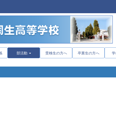
係
部活動
受検生の方へ
卒業生の方へ
学