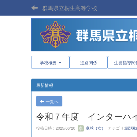
群馬県立桐生高等学校
学校概要
進路関係
生徒指導関
最新情報
一覧へ
令和７年度 インターハ
投稿日時 : 2025/06/20
卓球（女）
カテゴリ:
部活動