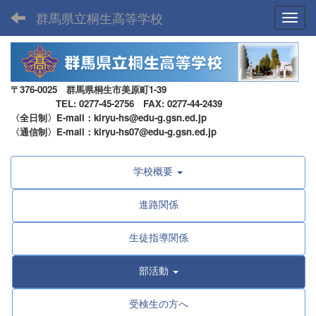
群馬県立桐生高等学校
Toggl
〒376-0025 群馬県桐生市美原町1-39
TEL: 0277-45-2756 FAX: 0277-44-2439
〈全日制〉E-mail：kiryu-hs@edu-g.gsn.ed.jp
〈通信制〉E-mail：kiryu-hs07@edu-g.gsn.ed.jp
学校概要
進路関係
生徒指導関係
部活動
受検生の方へ