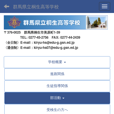
群馬県立桐生高等学校
Toggl
〒376-0025 群馬県桐生市美原町1-39
TEL: 0277-45-2756 FAX: 0277-44-2439
〈全日制〉E-mail：kiryu-hs@edu-g.gsn.ed.jp
〈通信制〉E-mail：kiryu-hs07@edu-g.gsn.ed.jp
学校概要
進路関係
生徒指導関係
部活動
受検生の方へ