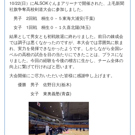
10/22(日）にALSOKぐんまアリーナで開催された、上毛新聞
社旗争奪高校剣道大会に参加しました。
男子 2回戦 桐生０－５東海大浦安(千葉)
女子 1回戦 桐生０－１久喜北陽(埼玉)
結果として男女とも初戦敗退に終わりました。前日の錬成会
では調子は悪くなかったのですが、本大会では雰囲気に飲ま
れ、実力を発揮できなかったようです。しかしながら全国レ
ベルの高校の試合を目の当たりにできたことは、プラスにな
りました。今回の経験を今後の稽古に生かし、チーム全体の
向上に繋げて行ければと思います。
大会開催にご尽力いただいた皆様に感謝申し上げます。
優勝 男子 佐野日大(栃木)
女子 東奥義塾(青森)