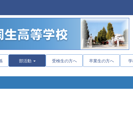
係
部活動
受検生の方へ
卒業生の方へ
学