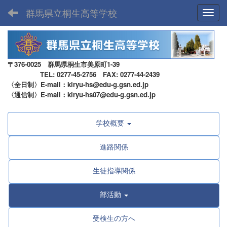
群馬県立桐生高等学校
Toggl
〒376-0025 群馬県桐生市美原町1-39
TEL: 0277-45-2756 FAX: 0277-44-2439
〈全日制〉E-mail：kiryu-hs@edu-g.gsn.ed.jp
〈通信制〉E-mail：kiryu-hs07@edu-g.gsn.ed.jp
学校概要
進路関係
生徒指導関係
部活動
受検生の方へ