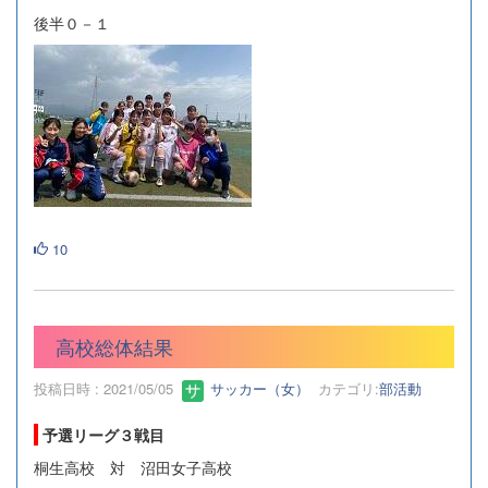
後半０－１
10
高校総体結果
投稿日時 : 2021/05/05
サッカー（女）
カテゴリ:
部活動
予選リーグ３戦目
桐生高校 対 沼田女子高校