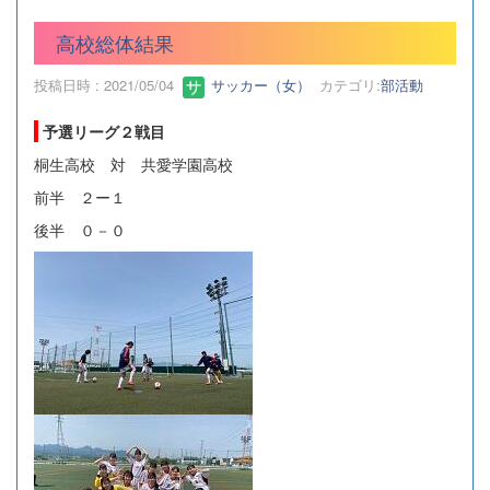
高校総体結果
投稿日時 : 2021/05/04
サッカー（女）
カテゴリ:
部活動
予選リーグ２戦目
桐生高校 対 共愛学園高校
前半 ２ー１
後半 ０－０