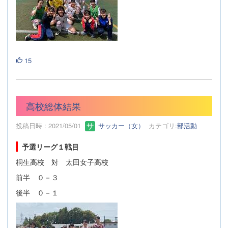
15
高校総体結果
投稿日時 : 2021/05/01
サッカー（女）
カテゴリ:
部活動
予選リーグ１戦目
桐生高校 対 太田女子高校
前半 ０－３
後半 ０－１