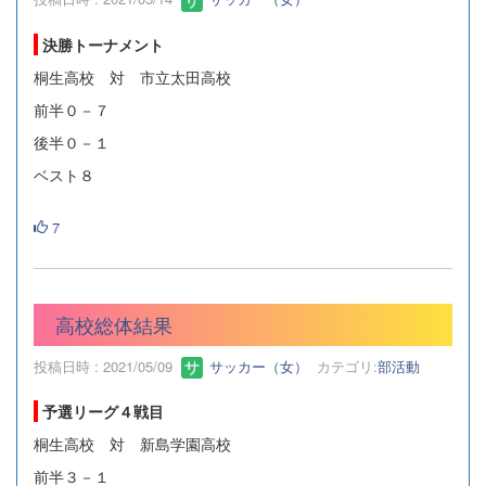
決勝トーナメント
桐生高校 対 市立太田高校
前半０－７
後半０－１
ベスト８
7
高校総体結果
投稿日時 : 2021/05/09
サッカー（女）
カテゴリ:
部活動
予選リーグ４戦目
桐生高校 対 新島学園高校
前半３－１