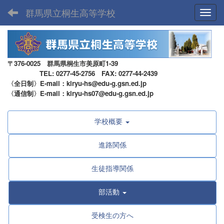
群馬県立桐生高等学校
Toggl
〒376-0025 群馬県桐生市美原町1-39
TEL: 0277-45-2756 FAX: 0277-44-2439
〈全日制〉E-mail：kiryu-hs@edu-g.gsn.ed.jp
〈通信制〉E-mail：kiryu-hs07@edu-g.gsn.ed.jp
学校概要
進路関係
生徒指導関係
部活動
受検生の方へ