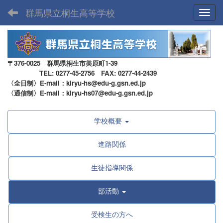
群馬県立桐生高等学校
Toggl
〒376-0025 群馬県桐生市美原町1-39
TEL: 0277-45-2756 FAX: 0277-44-2439
〈全日制〉E-mail：kiryu-hs@edu-g.gsn.ed.jp
〈通信制〉E-mail：kiryu-hs07@edu-g.gsn.ed.jp
学校概要
進路関係
生徒指導関係
部活動
受検生の方へ