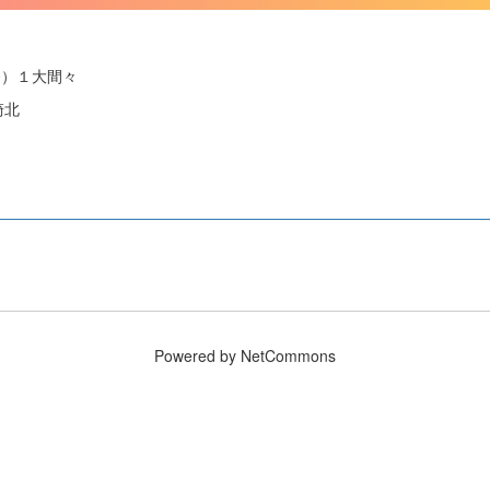
20）１大間々
崎北
Powered by NetCommons