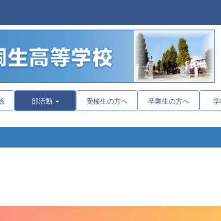
係
部活動
受検生の方へ
卒業生の方へ
学