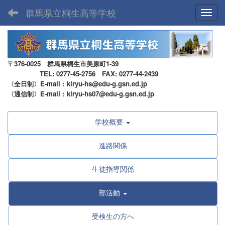
群馬県立桐生高等学校
Toggl
〒376-0025 群馬県桐生市美原町1-39
TEL: 0277-45-2756 FAX: 0277-44-2439
〈全日制〉E-mail：kiryu-hs@edu-g.gsn.ed.jp
〈通信制〉E-mail：kiryu-hs07@edu-g.gsn.ed.jp
学校概要
進路関係
生徒指導関係
部活動
受検生の方へ