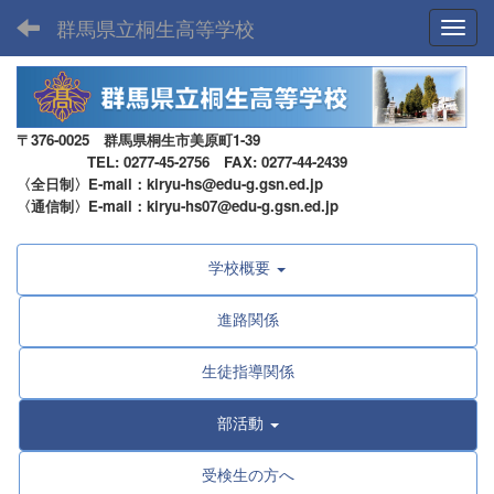
群馬県立桐生高等学校
Toggl
〒376-0025 群馬県桐生市美原町1-39
TEL: 0277-45-2756 FAX: 0277-44-2439
〈全日制〉E-mail：kiryu-hs@edu-g.gsn.ed.jp
〈通信制〉E-mail：kiryu-hs07@edu-g.gsn.ed.jp
学校概要
進路関係
生徒指導関係
部活動
受検生の方へ