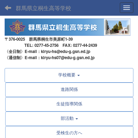
群馬県立桐生高等学校
Toggl
〒376-0025 群馬県桐生市美原町1-39
TEL: 0277-45-2756 FAX: 0277-44-2439
〈全日制〉E-mail：kiryu-hs@edu-g.gsn.ed.jp
〈通信制〉E-mail：kiryu-hs07@edu-g.gsn.ed.jp
学校概要
進路関係
生徒指導関係
部活動
受検生の方へ