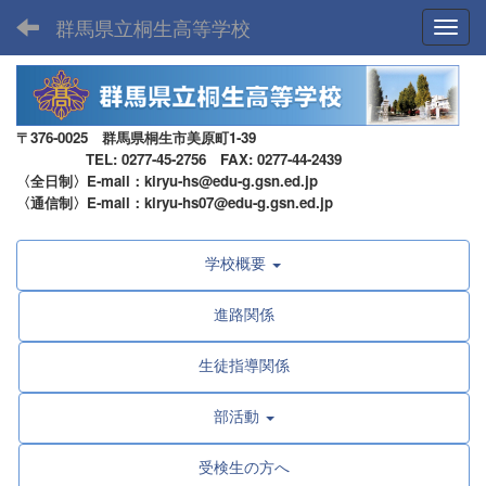
群馬県立桐生高等学校
Toggl
〒376-0025 群馬県桐生市美原町1-39
TEL: 0277-45-2756 FAX: 0277-44-2439
〈全日制〉E-mail：kiryu-hs@edu-g.gsn.ed.jp
〈通信制〉E-mail：kiryu-hs07@edu-g.gsn.ed.jp
学校概要
進路関係
生徒指導関係
部活動
受検生の方へ