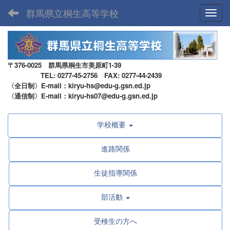
群馬県立桐生高等学校
Toggl
〒376-0025 群馬県桐生市美原町1-39
TEL: 0277-45-2756 FAX: 0277-44-2439
〈全日制〉E-mail：kiryu-hs@edu-g.gsn.ed.jp
〈通信制〉E-mail：kiryu-hs07@edu-g.gsn.ed.jp
学校概要
進路関係
生徒指導関係
部活動
受検生の方へ