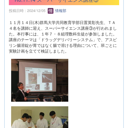
投稿日時 : 2024/12/05
情報部
１１月１４日(木)群馬大学共同教育学部日置英彰先生、ＴＡ
４名を講師に迎え、スーパーサイエンス講座③が行われまし
た。本行事には、１年７・８組理数科生徒が参加しました。
講座のテーマは「ドラッグデリバリーシステム」で、アスピ
リン腸溶錠が胃ではなく腸で溶ける理由について、班ごとに
実験計画を立てて検証しました。