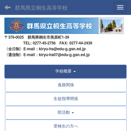
群馬県立桐生高等学校
Toggl
〒376-0025 群馬県桐生市美原町1-39
TEL: 0277-45-2756 FAX: 0277-44-2439
〈全日制〉E-mail：kiryu-hs@edu-g.gsn.ed.jp
〈通信制〉E-mail：kiryu-hs07@edu-g.gsn.ed.jp
学校概要
進路関係
生徒指導関係
部活動
受検生の方へ