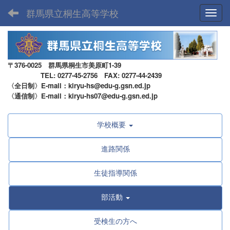
群馬県立桐生高等学校
Toggl
〒376-0025 群馬県桐生市美原町1-39
TEL: 0277-45-2756 FAX: 0277-44-2439
〈全日制〉E-mail：kiryu-hs@edu-g.gsn.ed.jp
〈通信制〉E-mail：kiryu-hs07@edu-g.gsn.ed.jp
学校概要
進路関係
生徒指導関係
部活動
受検生の方へ