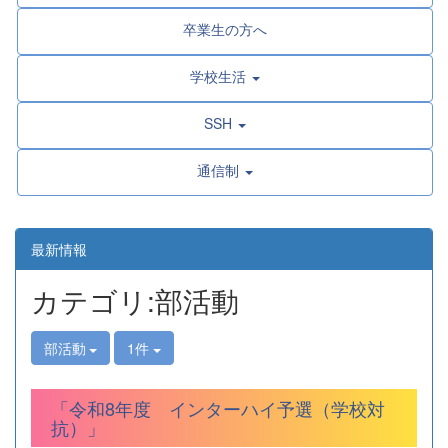
卒業生の方へ
学校生活
SSH
通信制
最新情報
カテゴリ:部活動
部活動
1件
「令和8年度 インターハイ予選（学校対
抗）」