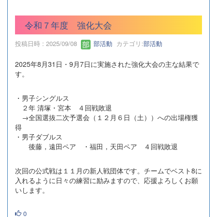
令和７年度 強化大会
投稿日時 : 2025/09/08
部活動
カテゴリ:
部活動
2025年8月31日・9月7日に実施された強化大会の主な結果で
す。
・男子シングルス
２年 清塚・宮本 ４回戦敗退
→全国選抜二次予選会（１２月６日（土））への出場権獲
得
・男子ダブルス
後藤，遠田ペア ・福田，天田ペア ４回戦敗退
次回の公式戦は１１月の新人戦団体です。チームでベスト8に
入れるように日々の練習に励みますので、応援よろしくお願
いします。
0