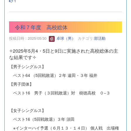
1
令和７年度 高校総体
投稿日時 : 2025/05/30
卓球（男）
カテゴリ:
部活動
✧2025年5月4・5日と9日に実施された高校総体の主
な結果です✧
【男子シングルス】
ベスト64 （5回戦敗退）２年 遠田・３年 福井
【男子団体】
ベスト16 男子（３回戦敗退）対 樹徳高校 ０−３
【女子シングルス】
ベスト16（5回戦敗退）３年 須田
※インターハイ予選（６月１３・１４日） 個人戦 出場権