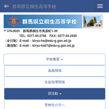
群馬県立桐生高等学校
Toggl
〒376-0025 群馬県桐生市美原町1-39
TEL: 0277-45-2756 FAX: 0277-44-2439
〈全日制〉E-mail：kiryu-hs@edu-g.gsn.ed.jp
〈通信制〉E-mail：kiryu-hs07@edu-g.gsn.ed.jp
学校概要
進路関係
生徒指導関係
部活動
受検生の方へ