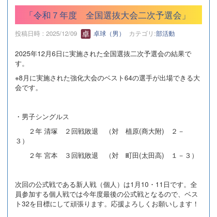
「令和７年度 全国選抜大会二次予選会」
投稿日時 : 2025/12/09
卓球（男）
カテゴリ:
部活動
2025年12月6日に実施された全国選抜二次予選会の結果で
す。
※8月に実施された強化大会のベスト64の選手が出場できる大
会です。
・男子シングルス
２年 清塚 ２回戦敗退 （対 植原(商大附) ２－
３）
２年 宮本 ３回戦敗退 （対 町田(太田高) １－３）
次回の公式戦である新人戦（個人）は1月10・11日です。全
員参加する個人戦では今年度最後の公式戦となるので、ベス
ト32を目標にして頑張ります。応援よろしくお願いします！