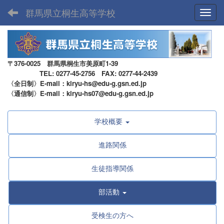
群馬県立桐生高等学校
Toggl
〒376-0025 群馬県桐生市美原町1-39
TEL: 0277-45-2756 FAX: 0277-44-2439
〈全日制〉E-mail：kiryu-hs@edu-g.gsn.ed.jp
〈通信制〉E-mail：kiryu-hs07@edu-g.gsn.ed.jp
学校概要
進路関係
生徒指導関係
部活動
受検生の方へ