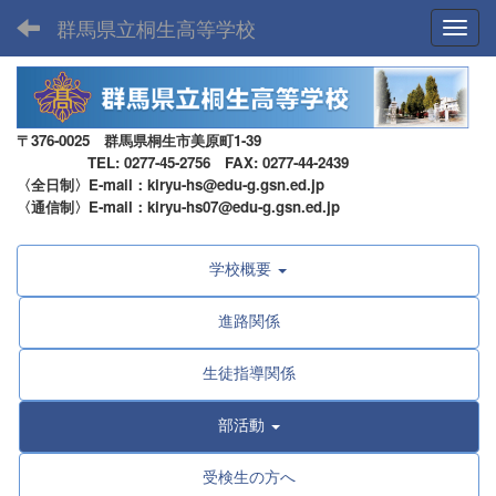
群馬県立桐生高等学校
Toggl
〒376-0025 群馬県桐生市美原町1-39
TEL: 0277-45-2756 FAX: 0277-44-2439
〈全日制〉E-mail：kiryu-hs@edu-g.gsn.ed.jp
〈通信制〉E-mail：kiryu-hs07@edu-g.gsn.ed.jp
学校概要
進路関係
生徒指導関係
部活動
受検生の方へ