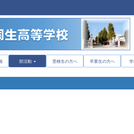
係
部活動
受検生の方へ
卒業生の方へ
学