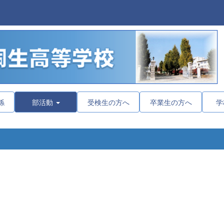
係
部活動
受検生の方へ
卒業生の方へ
学